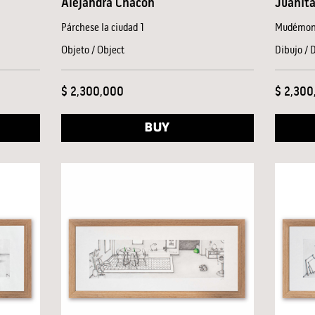
Alejandra Chacón
Juanita
Párchese la ciudad 1
Mudémon
Objeto / Object
Dibujo / 
$ 2,300,000
$ 2,300
BUY