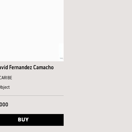
avid Fernandez Camacho
CARIBE
Object
,000
BUY