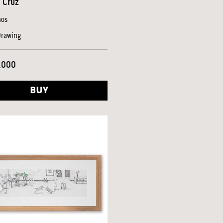
 Cruz
os
Drawing
,000
BUY