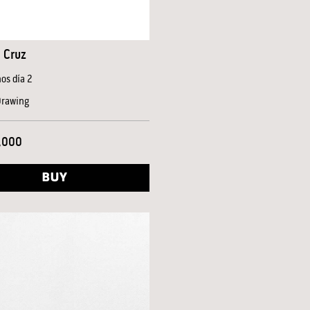
 Cruz
s día 2
Drawing
,000
BUY