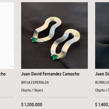
cho
Juan David Fernandez Camacho
Juan D
BRISA ESMERALDA
BURBUJA
Objeto / Object
Objeto / 
$ 1,200,000
$ 1,400