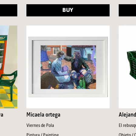
BUY
va
Micaela ortega
Alejan
Viernes de Pola
El rebusq
Pintura / Painting
Objeto / 