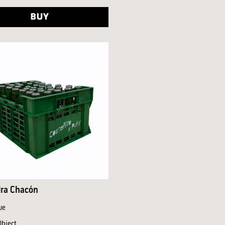
BUY
dra Chacón
ue
Object