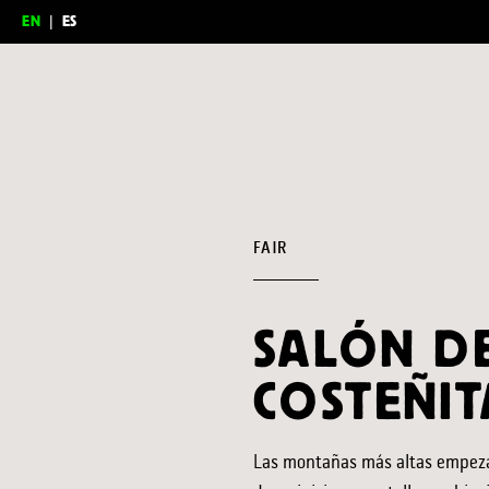
EN
|
ES
Feria del Millón
FAIR
SALÓN DE
COSTEÑIT
Las montañas más altas empezaro