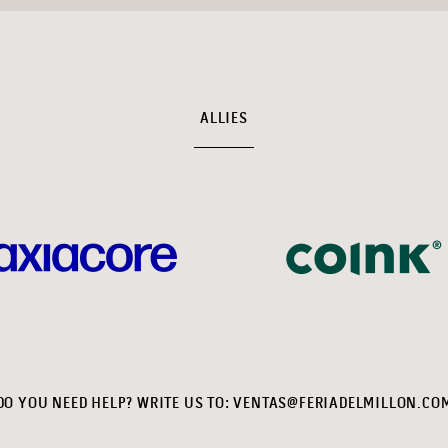
ALLIES
DO YOU NEED HELP? WRITE US TO:
VENTAS@FERIADELMILLON.CO