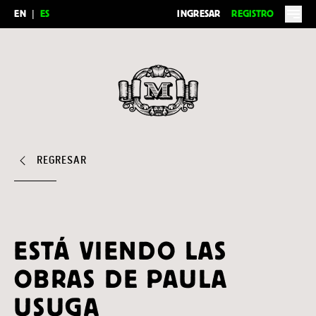
EN
|
ES
INGRESAR
REGISTRO
Feria del Millón
REGRESAR
ESTÁ VIENDO LAS
OBRAS DE PAULA
USUGA